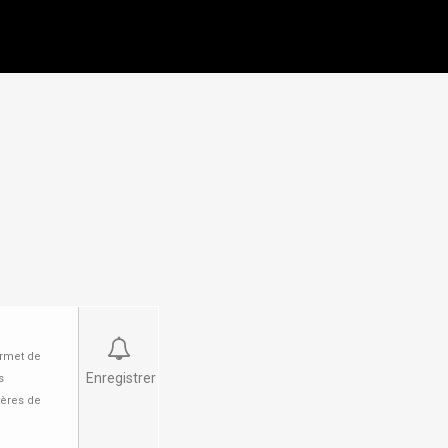
ermet de
Enregistrer
s
tères de